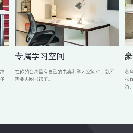
专属学习空间
豪
寓
在你的公寓里有自己的书桌和学习空间时，就不
奢
多
需要去图书馆了。
么
浴