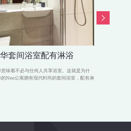
华套间浴室配有淋浴
你自己
华意味着不必与任何人共享浴室。这就是为什
有时候你只需
你的Neo公寓拥有现代时尚的套间浴室，配有淋
公寓里，你可
。
或者在一天结
阅读一本好书