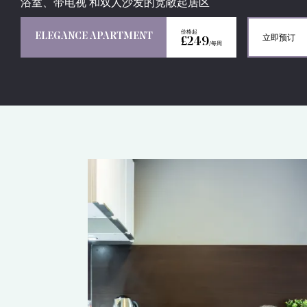
浴室、带电视 和双人沙发的宽敞起居区
价格起
ELEGANCE APARTMENT
立即预订
£249
/每周